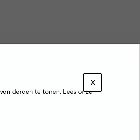
X
cyverklaring
 van derden te tonen. Lees onze
&O Fonds GEO.