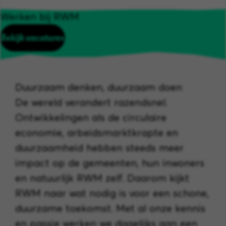
Werken bij RWM
Bekijk vacatures
Duurzaam denken, duurzaam doen
De wereld verandert razendsnel.
Ontwikkelingen als de circulaire
economie, arbeidsmarktkrapte en
duurzaamheid hebben steeds meer
impact op de gemeenten, hun inwoners
en natuurlijk RWM zelf. Daarom kijkt
RWM naar wat nodig is voor een schone,
duurzame toekomst. Met al onze kennis
en passie werken we dagelijks aan een