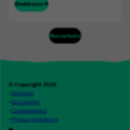
Ontdek meer
Meer verhalen
© Copyright 2026
Sitemap
Disclaimer
Cookiebeleid
Privacyverklaring