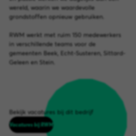
wereld, waarin we waardevolle
grondstoffen opnieuw gebruiken.
RWM werkt met ruim 150 medewerkers
in verschillende teams voor de
gemeenten Beek, Echt-Susteren, Sittard-
Geleen en Stein.
Bekijk vacatures bij dit bedrijf
Vacatures bij RWM