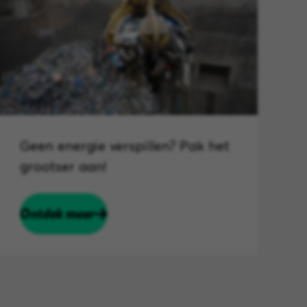
Geen energie verspillen? Pak het
grootser aan!
Ontdek meer