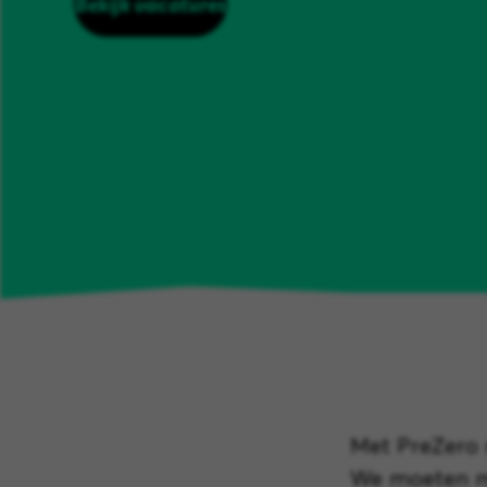
Bekijk vacatures
Met PreZero 
We moeten met