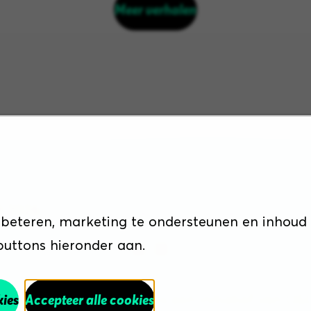
Meer verhalen
Sitemap
Disclaimer
Cookiebeleid
Priva
t 2026
rbeteren, marketing te ondersteunen en inhoud
 buttons hieronder aan.
n een schonere wereld is een initiatief van O
kies
Accepteer alle cookies