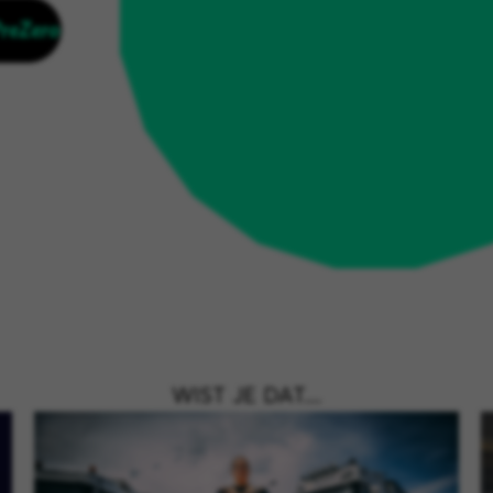
PreZero
WIST JE DAT....