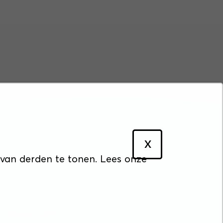
X
cyverklaring
 van derden te tonen. Lees onze
&O Fonds GEO.