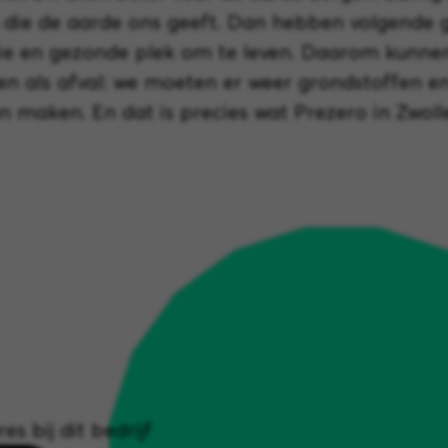
 die de aarde ons geeft. Dan hebben volgende 
e en gezonde plek om te leven. Daarom kunnen
zien als afval: we moeten er weer grondstoffen e
 maken. En dat is precies wat Prezero in Zwoll
es bij dit bedrijf