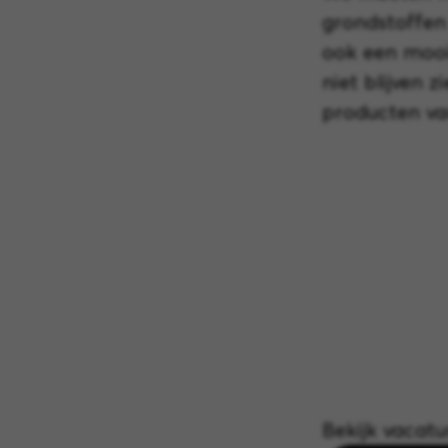
grondstoffen
ook een mooi
niet blijven 
producten van
Bekijk vacatur