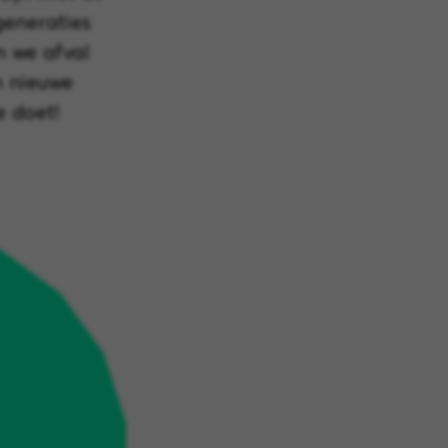
generaties
 we afval
n nieuwe
e doet!