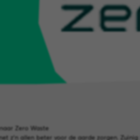
naar Zero Waste
 z’n allen beter voor de aarde zorgen. Zuinig 