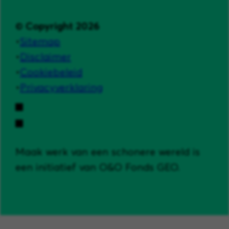
© Copyright 2026
Sitemap
Disclaimer
Cookiebeleid
Privacyverklaring
Maak werk van een schonere wereld is
een initiatief van O&O Fonds GEO.