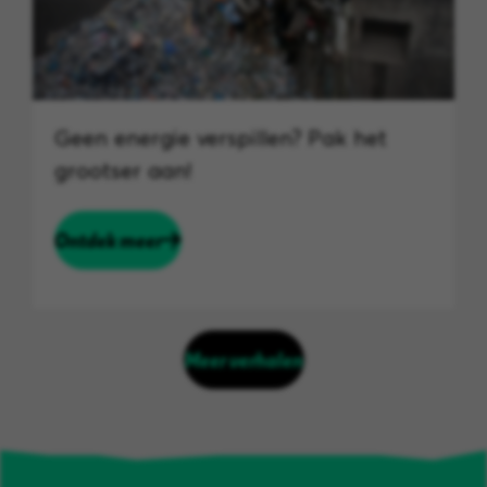
Geen energie verspillen? Pak het
grootser aan!
Ontdek meer
Meer verhalen