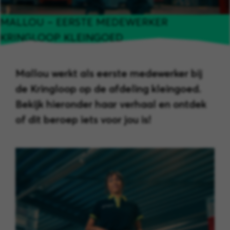
MALLOU – EERSTE MEDEWERKER
KRINGLOOP KLEINGOED
Mallou werkt als eerste medewerker bij
de Kringloop op de afdeling kleingoed.
Bekijk hieronder haar verhaal en ontdek
of dit beroep iets voor jou is!