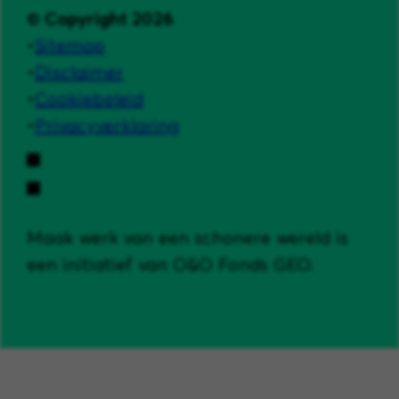
© Copyright 2026
Sitemap
Disclaimer
Cookiebeleid
Privacyverklaring
Maak werk van een schonere wereld is
een initiatief van O&O Fonds GEO.