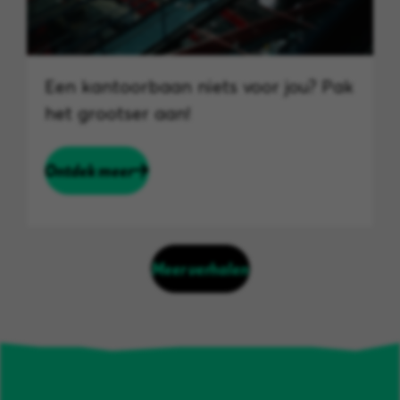
Een kantoorbaan niets voor jou? Pak
het grootser aan!
Ontdek meer
Meer verhalen