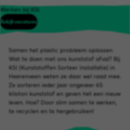
Werken bij KSI
Bekijk vacatures
Samen het plastic probleem oplossen
Wat te doen met ons kunststof afval? Bij
KSI (Kunststoffen Sorteer Installatie) in
Heerenveen weten ze daar wel raad mee.
Ze sorteren ieder jaar ongeveer 65
kiloton kunststof en geven het een nieuw
leven. Hoe? Door slim samen te werken,
te recyclen en te hergebruiken!