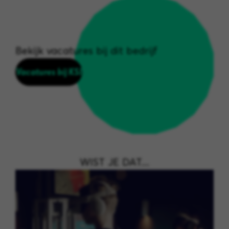
Bekijk vacatures bij dit bedrijf
Vacatures bij KSI
WIST JE DAT....