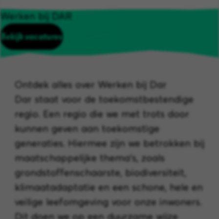
Werken bij DAR
Bekijk vacatures
Ontdek alles over Werken bij Dar
Dar staat voor de toekomstbestendige
regio. Een regio die we met trots door
kunnen geven aan toekomstige
generaties. Hiermee zijn we betrokken bij
maatschappelijke thema’s, zoals
grondstoffenschaarste, biodiversiteit,
klimaatadaptatie en een schone, hele en
veilige leefomgeving voor onze inwoners.
Dit doen we op een duurzame wijze