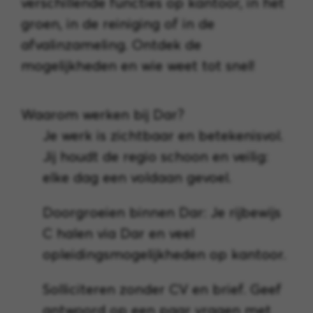
verschillende functies op kantoor, in het
groen, in de reiniging of in de
afvalinzameling. Ontdek de
mogelijkheden en wie weet tot snel!
Waarom werken bij Dar?
Je werk is zichtbaar en betekenisvol.
Jij houdt de regio schoon en veilig:
elke dag een voldaan gevoel.
Doorgroeien binnen Dar: Je rijbewijs
C halen via Dar en veel
opleidingsmogelijkheden op kantoor.
Solliciteren zonder CV en brief. Geef
antwoord op een paar vragen met