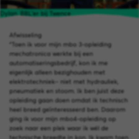
Dylan, BBL'er bij Twence
Afwisseling
“Toen ik voor mijn mbo 3-opleiding
mechatronica werkte bij een
automatiseringsbedrijf, kon ik me
eigenlijk alleen bezighouden met
elektrotechniek– niet met hydrauliek,
pneumatiek en stoom. Ik ben juist deze
opleiding gaan doen omdat ik technisch
heel breed geïnteresseerd ben. Daarom
ging ik voor mijn mbo4-opleiding op
zoek naar een plek waar ik wél de
technische breedte in kon. Ik kwam toen