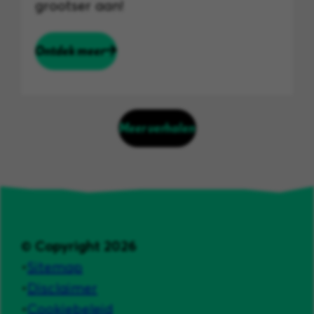
grootser aan!
Ontdek meer
Meer verhalen
© Copyright 2026
Sitemap
Disclaimer
Cookiebeleid