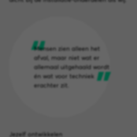
Mensen zien alleen het
afval, maar niet wat er
allemaal uitgehaald wordt
én wat voor techniek
erachter zit.
Jezelf ontwikkelen