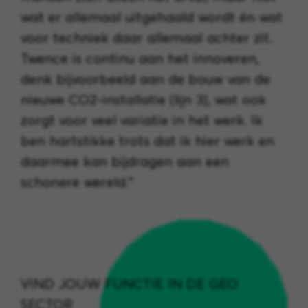
wat er allemaal uitgehaald wordt én wat
voor techniek daar allemaal achter zit.
Twence is continu aan het innoveren,
denk bijvoorbeeld aan de bouw van de
nieuwe CO2-installatie (lijn 3), wat ook
zorgt voor veel variatie in het werk. Ik
ben hartstikke trots dat ik hier werk en
daarmee kan bijdragen aan een
schonere wereld.”
VIND JOUW FUNCTIE IN DE GEO
SECTOR