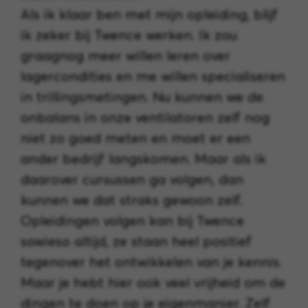
Als ik klaar ben met mijn opleiding, blijf
ik zeker bij Twence werken. Ik zou
graagnog meer willen leren over
lagercondities en me willen specialiseren
in trillingsmetingen. Nu kunnen we de
onbalans in onze ventilatoren zelf nog
niet zo goed meten en moet er een
ander bedrijf langskomen. Maar als ik
daarover cursussen ga volgen, dan
kunnen we dat straks gewoon zelf.
Opleidingen volgen kan bij Twence
sowieso altijd, ze staan heel positief
tegenover het ontwikkelen van je kennis.
Maar je hebt hier ook veel vrijheid om de
dingen te doen op je eigenmanier. Zelf