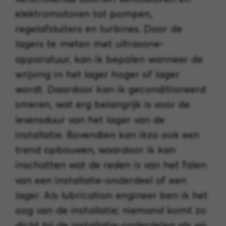
elektromotoren tot pompen,
regelafsluiters en turbines. Door de
lagers te meten met ultrasone-
apparatuur, kan ik bepalen wanneer de
wrijving in het lager hoger of lager
wordt. Daardoor kan ik geconditioneerd
smeren, wat erg belangrijk is voor de
levensduur van het lager van de
installatie. Bovendien kan ikzo ook een
trend opbouwen, waardoor ik kan
inschatten wat de reden is van het falen
van een installatie-onderdeel of een
lager. Als lubrication engineer ben ik het
oog van de installatie; niemand komt zo
dicht bij de installatie-onderdelen als wij.