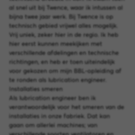
al snel uit bij Twence, waar ik intussen al
bijna twee jaar werk. Bij Twence is op
technisch gebied vrijwel alles mogelijk.
Vrij uniek, zeker hier in de regio. Ik heb
hier eerst kunnen meekijken met
verschillende afdelingen en technische
richtingen, en heb er toen uiteindelijk
voor gekozen om mijn BBL-opleiding af
te ronden als lubrication engineer.
Installaties smeren
Als lubrication engineer ben ik
verantwoordelijk voor het smeren van de
installaties in onze fabriek. Dat kan
gaan om allerlei machines; van
verschillende soorten ventilatoren en