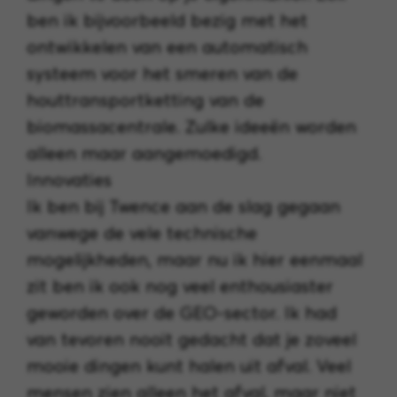
ben ik bijvoorbeeld bezig met het
ontwikkelen van een automatisch
systeem voor het smeren van de
houttransportketting van de
biomassacentrale. Zulke ideeën worden
alleen maar aangemoedigd.
Innovaties
Ik ben bij Twence aan de slag gegaan
vanwege de vele technische
mogelijkheden, maar nu ik hier eenmaal
zit ben ik ook nog veel enthousiaster
geworden over de GEO-sector. Ik had
van tevoren nooit gedacht dat je zoveel
mooie dingen kunt halen uit afval. Veel
mensen zien alleen het afval, maar niet