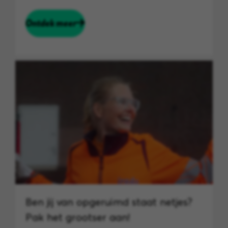
Ontdek meer
Ben jij van opgeruimd staat netjes?
Pak het grootser aan!