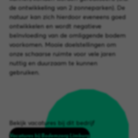
de ontwikkeling van 2 zonneparken). De
natuur kan zich hierdoor eveneens goed
ontwikkelen en wordt negatieve
beïnvloeding van de omliggende bodem
voorkomen. Mooie doelstellingen om
onze schaarse ruimte voor vele jaren
nuttig en duurzaam te kunnen
gebruiken.
Bekijk vacatures bij dit bedrijf
Vacatures bij Bodemzorg Limburg