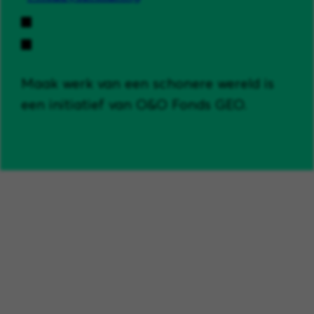
Maak werk van een schonere wereld is
een initiatief van O&O Fonds GEO.