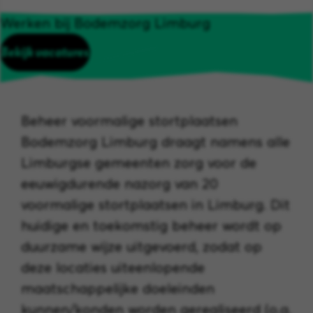
Werken bij Bodemzorg Limburg
Bekijk vacatures
Beheer voormalige stortplaatsen
Bodemzorg Limburg draagt namens alle
Limburgse gemeenten zorg voor de
eeuwigdurende nazorg van 20
voormalige stortplaatsen in Limburg. Dit
huidige en toekomstig beheer wordt op
duurzame wijze uitgevoerd, zodat op
deze locaties uiteenlopende
maatschappelijke doeleinden
kunnen/konden worden gerealiseerd (o.a.