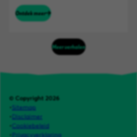
Ontdek meer
Meer verhalen
© Copyright 2026
Sitemap
Disclaimer
Cookiebeleid
Privacyverklaring