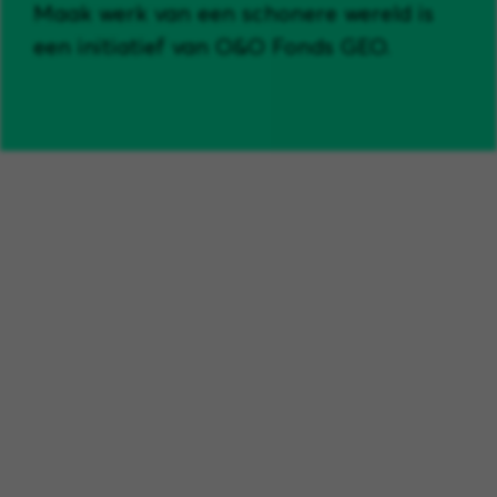
Maak werk van een schonere wereld is
een initiatief van O&O Fonds GEO.