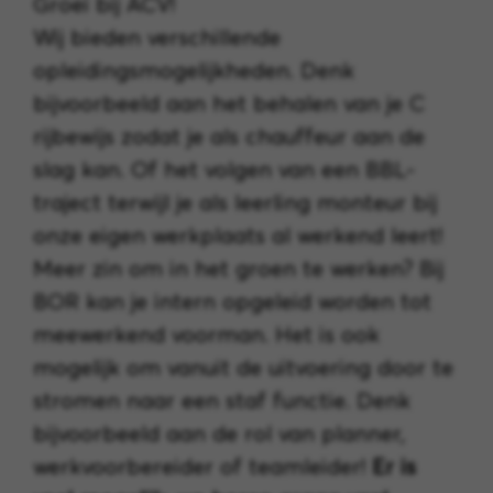
Groei bij ACV!
Wij bieden verschillende
opleidingsmogelijkheden. Denk
bijvoorbeeld aan het behalen van je C
rijbewijs zodat je als chauffeur aan de
slag kan. Of het volgen van een BBL-
traject terwijl je als leerling monteur bij
onze eigen werkplaats al werkend leert!
Meer zin om in het groen te werken? Bij
BOR kan je intern opgeleid worden tot
meewerkend voorman. Het is ook
mogelijk om vanuit de uitvoering door te
stromen naar een staf functie. Denk
bijvoorbeeld aan de rol van planner,
werkvoorbereider of teamleider!
Er is