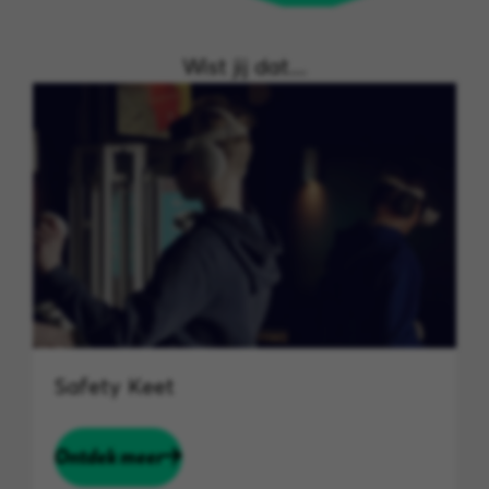
Wist jij dat....
Safety Keet
Ontdek meer