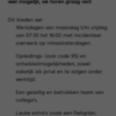
veel mogelijk, we horen graag van!
Dit bieden we!
Werkdagen van maandag t/m vrijdag
van 07:30 tot 16:00 met incidenteel
overwerk op inhaalzaterdagen.
Opleidings- (ook code 95) en
ontwikkelmogelijkheden, zowel
zakelijk als privé en te volgen onder
werktijd.
Een gezellig en betrokken team van
collega’s.
Leuke extra's zoals een fietsplan,