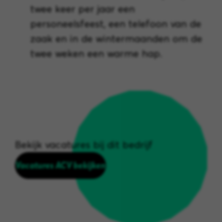
twee keer per jaar een
personeelsfeest, een telefoon van de
zaak en in de wintermaanden om de
twee weken een warme hap.
Bekijk vacatures bij dit bedrijf
Vacatures ACV bekijken