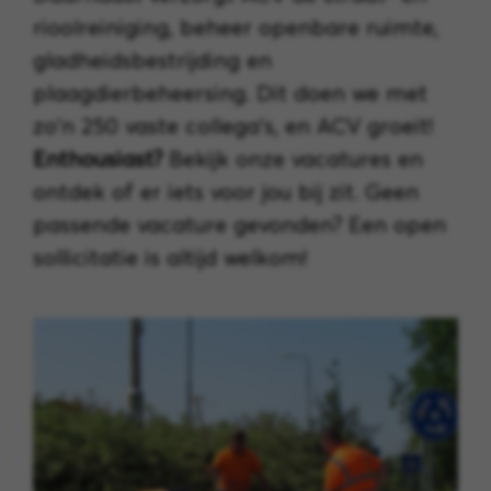
rioolreiniging, beheer openbare ruimte,
gladheidsbestrijding en
plaagdierbeheersing. Dit doen we met
zo'n 250 vaste collega's, en ACV groeit!
Enthousiast?
Bekijk onze vacatures en
ontdek of er iets voor jou bij zit. Geen
passende vacature gevonden? Een open
sollicitatie is altijd welkom!