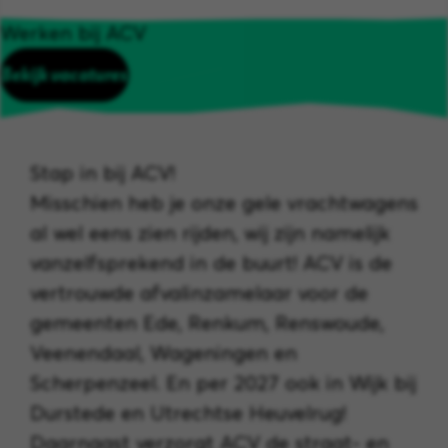
Werken bij ACV
Bekijk vacatures
Stap in bij ACV!
Misschien heb je onze gele vrachtwagens
al wel eens zien rijden, wij zijn namelijk
vanzelfsprekend in de buurt! ACV is de
vertrouwde afvalinzamelaar voor de
gemeenten Ede, Renkum, Renswoude,
Veenendaal, Wageningen en
Scherpenzeel. En per 2027 ook in Wijk bij
Durstede en Utrechtse Heuvelrug!
Daarnaast verzorgt ACV de straat- en