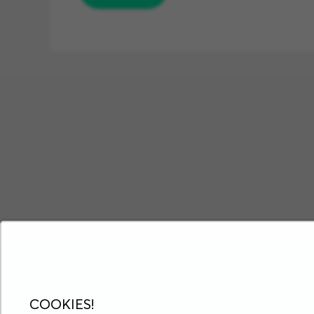
COOKIES!