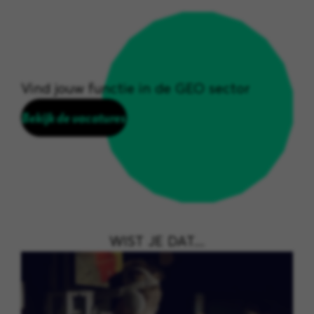
Vind jouw functie in de GEO sector
Bekijk de vacatures
WIST JE DAT....