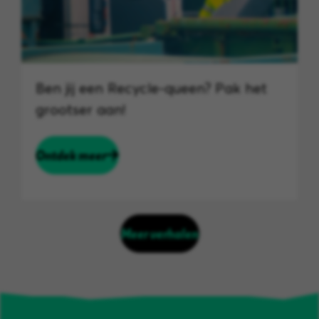
Ben jij een Recycle-queen? Pak het
grootser aan!
Ontdek meer
Meer verhalen