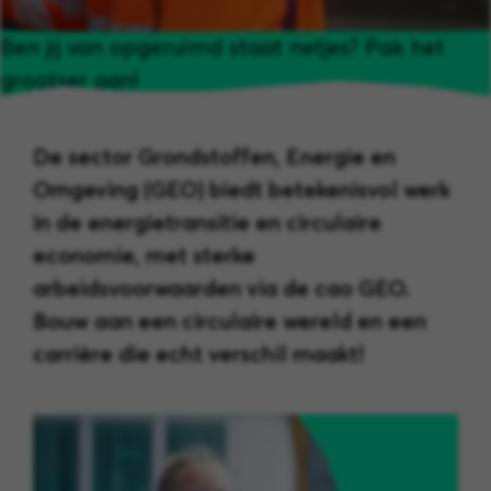
Ben jij van opgeruimd staat netjes? Pak het
grootser aan!
De sector Grondstoffen, Energie en
Omgeving (GEO) biedt betekenisvol werk
in de energietransitie en circulaire
economie, met sterke
arbeidsvoorwaarden via de cao GEO.
Bouw aan een circulaire wereld en een
carrière die echt verschil maakt!