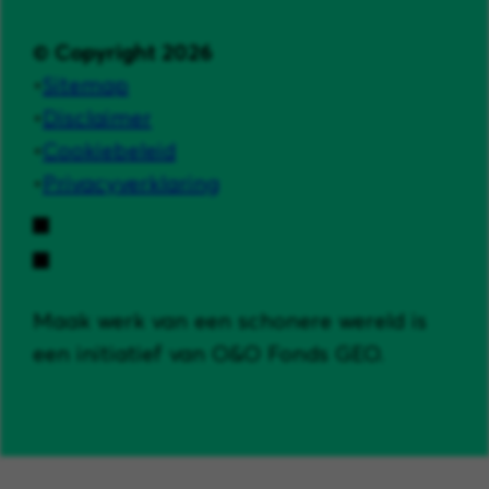
© Copyright 2026
Sitemap
Disclaimer
Cookiebeleid
Privacyverklaring
Maak werk van een schonere wereld is
een initiatief van O&O Fonds GEO.