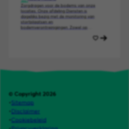
Zorgdragen voor de bodems van onze
locaties. Onze afdeling Diensten is
dagelijks bezig met de monitoring van
stortplaatsen en
bodemverontreinigingen. Zowel op
locaties van Afvalzorg, Bodemzorg als
die van derden. Dit maakt ons echte
specialisten! Als veldwerker onderhoud je
contact met omwonenden en gebruikers.
Jij
bent onze “ogen en oren” op de locaties.
© Copyright 2026
Sitemap
Disclaimer
Cookiebeleid
Privacyverklaring