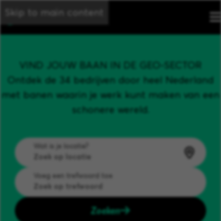
Skip to main content
VIND JOUW BAAN IN DE GEO-SECTOR
Ontdek de 34 bedrijven door heel Nederland
met banen waarin je werk kunt maken van een
schonere wereld.
Wat is je locatie?
Voeg een trefwoord toe
Zoeken