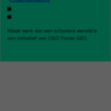
Maak werk van een schonere wereld is
een initiatief van O&O Fonds GEO.