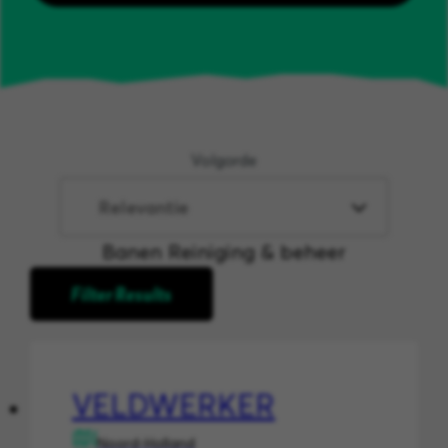
Volgorde
Banen Reiniging & beheer
Filter Results
VELDWERKER
Noord-Holland