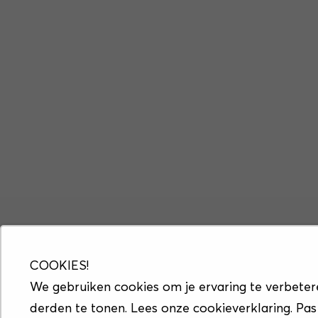
COOKIES!
We gebruiken cookies om je ervaring te verbeter
derden te tonen. Lees onze cookieverklaring. Pas