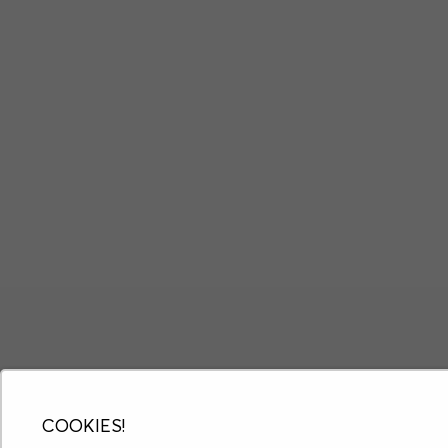
COOKIES!