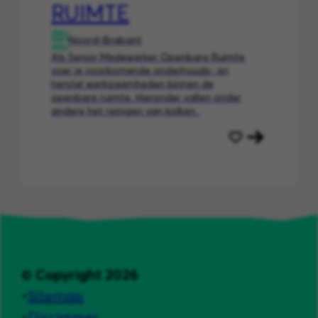
RUIMTE
Noord-Brabant
Als Senior Medewerker Openbare Ruimte
voer je voorkomende onderhouds- en
herstel werkzaamheden binnen de
openbare ruimte. Hieronder vallen onder
andere het reinigen van kolken.
© Copyright 2026
Sitemap
Disclaimer