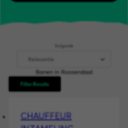
Volgorde
Banen in Roosendaal
Filter Results
CHAUFFEUR