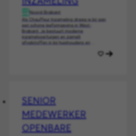
INZAMELING
Noord-Brabant
Als Chauffeur Inzameling draag je bij aan
een schone leefomgeving in West-
Brabant. Je bestuurt moderne
inzamelvoertuigen en zamelt
afvalstoffen in bij huishoudens en
bedrijven, met veiligheid, kwaliteit en
samenwerking als uitgangspunt.
SENIOR
MEDEWERKER
OPENBARE