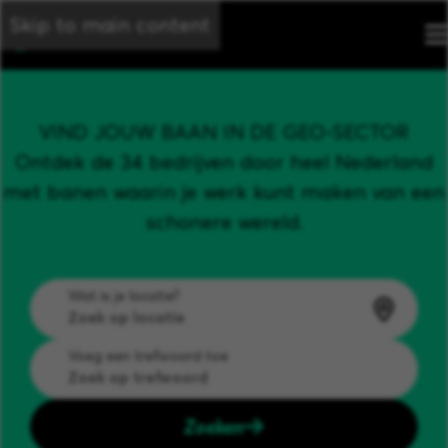
Skip to main content
VIND JOUW BAAN IN DE GEO-SECTOR
Ontdek de 34 bedrijven door heel Nederland
met banen waarin je werk kunt maken van een
schonere wereld.
Wat is je locatie?
Voeg een trefwoord toe
Zoeken