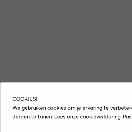
COOKIES!
We gebruiken cookies om je ervaring te verbeter
derden te tonen. Lees onze cookieverklaring. Pas