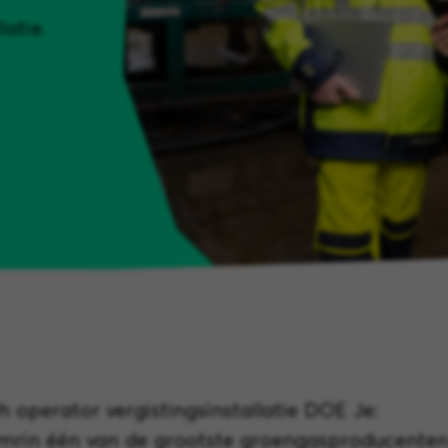
atie.
 operator vergistingsinstallatie DOE Je:
Omrin één van de grootste groengasproducenten