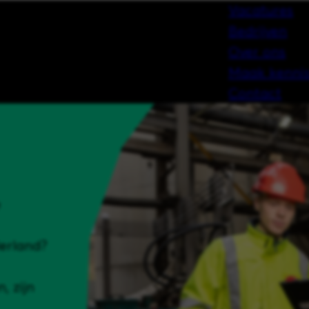
Vacatures
Bedrijven
Over ons
Maak kennis
Contact
e
erland?
, zijn