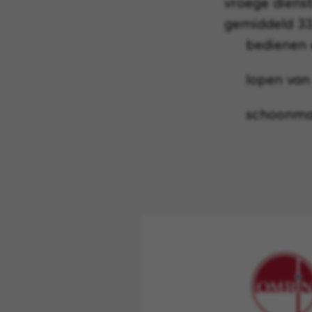
vroege dienst
gemiddeld 33
bedienen 
lopen van
schoonmak