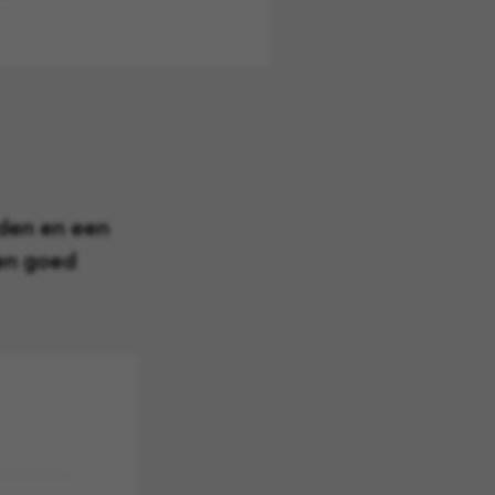
den en een
en goed