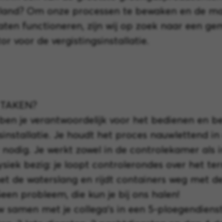
land? Om onze processen te bewaken en de m
aten functioneren, zijn wij op zoek naar een ge
r voor de vergistingsinstallatie.
 TAKEN?
 ben je verantwoordelijk voor het bedienen en 
sinstallatie. Je houdt het proces nauwlettend i
r nodig. Je werkt zowel in de controlekamer als i
ysiek bezig: je loopt controlerondes over het terr
met de waterslang en rijdt containers weg met d
Geen probleem, die kun je bij ons halen!
 samen met je collega’s in een 5-ploegendienst.