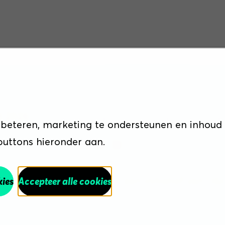
Sitemap
Disclaimer
Cookiebeleid
Priva
t 2026
rbeteren, marketing te ondersteunen en inhoud
 buttons hieronder aan.
n een schonere wereld is een initiatief van O
kies
Accepteer alle cookies