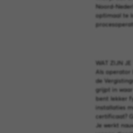
Noord-Neder
optimaal te l
procesoperato
WAT ZIJN JE
Als operator
de Vergisting
grijpt in waa
bent lekker f
installaties 
certificaat? 
Je werkt nauw