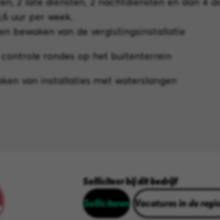
en, 2 late diensten, 2 nachtdiensten en dan 4 da
,6 uur per week.
en bewaken van de vergistingsinstallatie
 controle rondes op het buitenterrein
en van installaties met waterslangen
Solliciteer bij dit bedrijf
Solliciteren
Vacatures in de regi