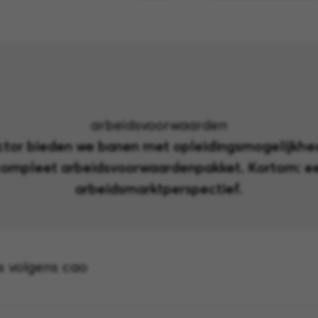
arbeidsvoorwaarden
ector bieden we banen met opleidingsmogelijkhe
compleet arbeidsvoorwaardenpakket. Kortom: e
arbeidsmarktperspectief.
is volgens cao