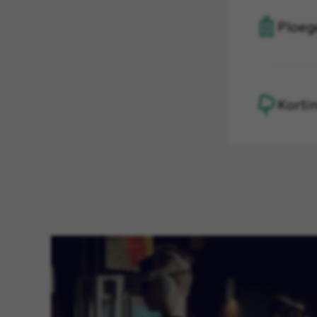
Ploeg
Korti