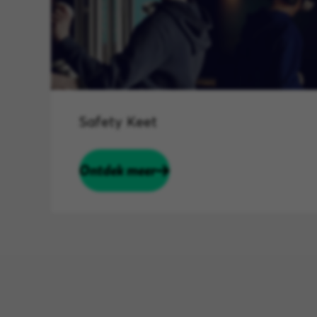
Safety Keet
Ontdek meer