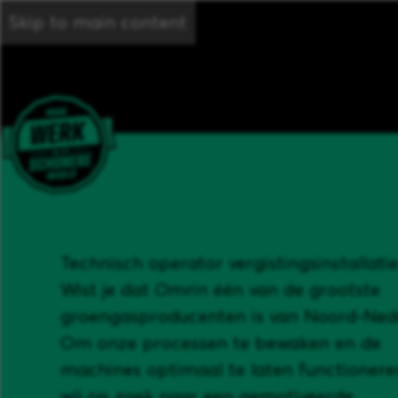
Skip to main content
Technisch operator vergistingsinstallati
Wist je dat Omrin één van de grootste
groengasproducenten is van Noord-Ned
Om onze processen te bewaken en de
machines optimaal te laten functioneren
wij op zoek naar een gemotiveerde