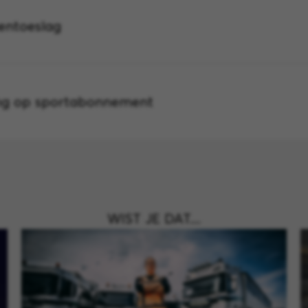
entoeslag
ng op sportabonnement
WIST JE DAT....