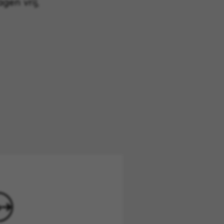
gen vrij,
o