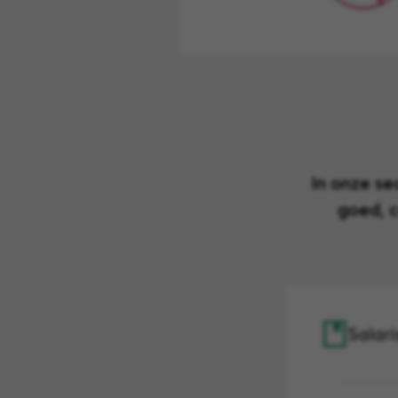
In onze s
goed, 
Salar