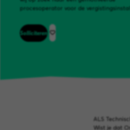
procesoperator voor de vergistingsinstall
Solliciteren
ALS Technisch
Wist je dat 