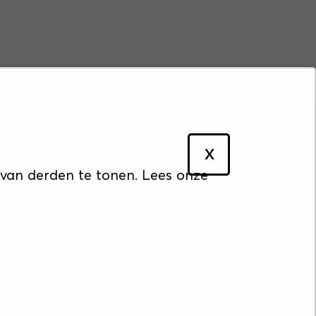
X
cyverklaring
 van derden te tonen. Lees onze
&O Fonds GEO.