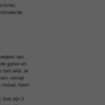
achines
motiveerde
bewaken van
n de gaten en
n het veld. Je
ein, reinigt
e shovel. Geen
 Dat zijn 2