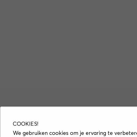
COOKIES!
We gebruiken cookies om je ervaring te verbeter