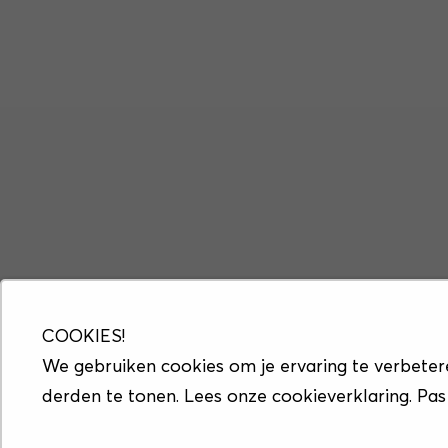
COOKIES!
We gebruiken cookies om je ervaring te verbeter
derden te tonen. Lees onze cookieverklaring. Pas