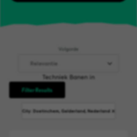
Volgorde
Techniek Banen in
Filter Results
City: Doetinchem, Gelderland, Nederland