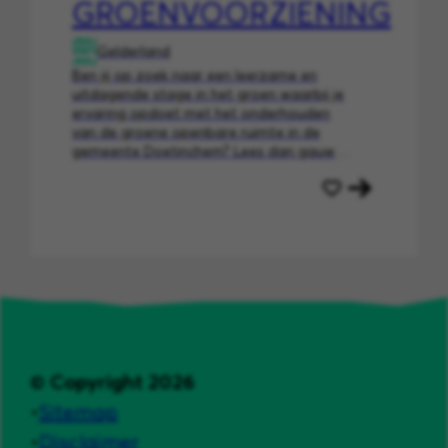
GROENVOORZIENING
Gelderland
Ben jij op zoek naar een leerzame en
uitdagende stage in het groen waarbij je
ervaring opdoet met het onderhouden
van de groene openbare ruimte in de
gemeente Doetinchem? Lees dan gauw
verder!
© Copyright 2026
Sitemap
Disclaimer