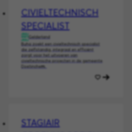
CIVIELTECHNISCH
SPECIALIST
Gelderland
Buha zoekt een civieltechnisch specialist
die zelfstandig, integraal en efficiënt
zorgt voor het uitvoeren van
civieltechnische projecten in de gemeente
Doetinche
m.
STAGIAIR