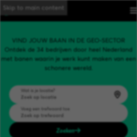
Skip to main content
VIND JOUW BAAN IN DE GEO-SECTOR
Ontdek de 34 bedrijven door heel Nederland
met banen waarin je werk kunt maken van een
schonere wereld.
Wat is je locatie?
Voeg een trefwoord toe
Zoeken