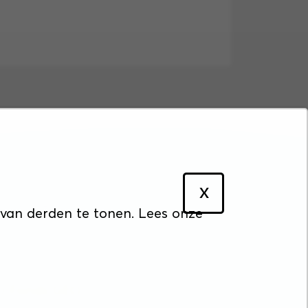
X
cyverklaring
 van derden te tonen. Lees onze
&O Fonds GEO.