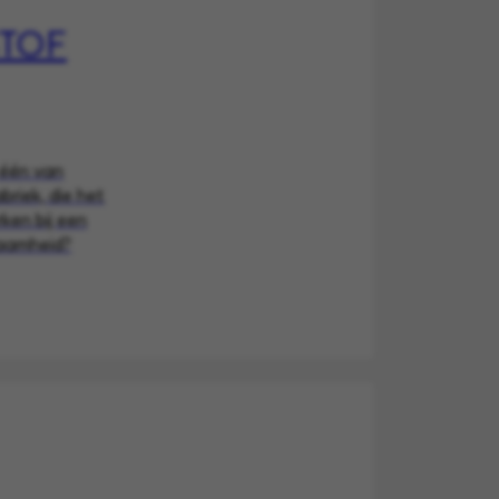
STOF
 één van
briek, die het
rken bij een
zaamheid?