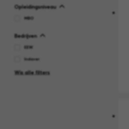
Opleidingsniveau
MBO
Bedrijven
EEW
Indaver
Wis alle filters