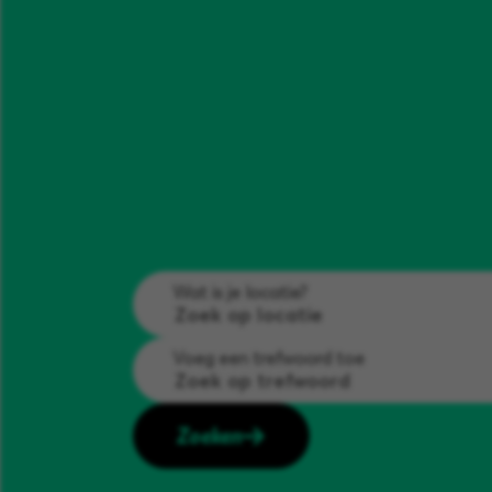
Wat is je locatie?
Voeg een trefwoord toe
Zoeken