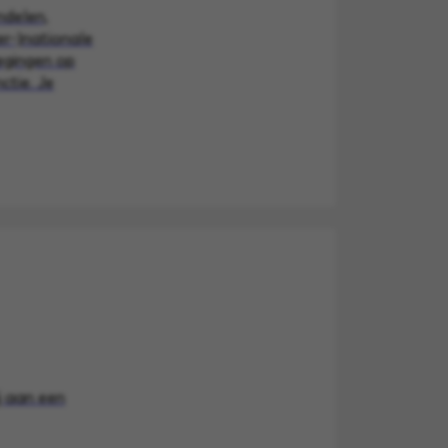
ndelen,
er-)nationale
wegingen op
ctie. Je
ij aan een