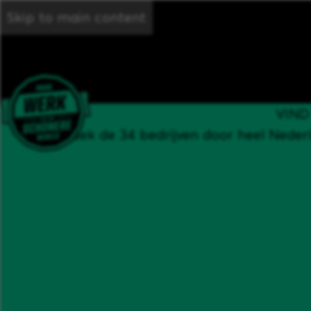
Skip to main content
VIND
Ontdek de 34 bedrijven door heel Neder