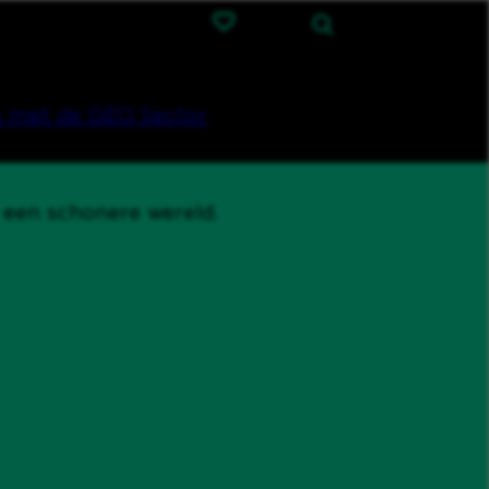
 met de GEO Sector
 een schonere wereld.