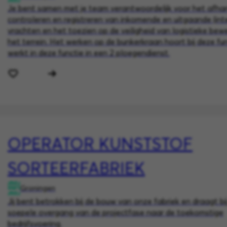
Je bent samen met je team verantwoordelijk voor het afha
controleren en registreren van inkomende en uitgaande (int
vrachten en het toezien op de veiligheid van logistieke be
het terrein. Het werken op de bunkerkraan hoort bij deze fun
werkt in deze functie in een 2 ploegendienst.
OPERATOR KUNSTSTOF
SORTEERFABRIEK
Groningen
Jij bent betrokken bij de bouw van onze fabriek en draagt b
soepele overgang van de projectfase naar de toekomstige
bedrijfsvoering.