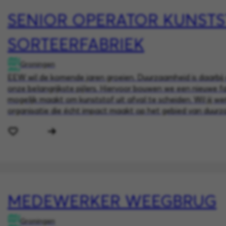
SENIOR OPERATOR KUNST
SORTEERFABRIEK
Groningen
EEW wil de komende jaren groeien. Duurzaamheid is daarbij
onze belangrijkste pijlers. Hiervoor bouwen we een nieuwe fa
mogelijk maakt om kunststof uit afval te scheiden. Wil jij we
organisatie die écht impact maakt op het gebied van duur
MEDEWERKER WEEGBRUG
Groningen