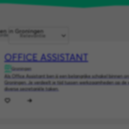
en in Groningen
orde
OFFICE ASSISTANT
Groningen
Als Office Assistant ben jij een belangrijke schakel binnen on
Groningen. Je verdeelt je tijd tussen werkzaamheden op de
diverse secretariële taken.