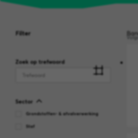
Filter
Ban
Volg
Zoek op trefwoord
Sector
Grondstoffen- & afvalverwerking
Staf