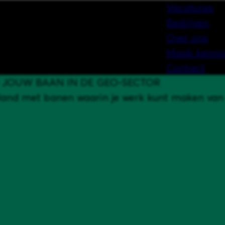
Vacatures
Bedrijven
Over ons
Maak kennis
Contact
 JOUW BAAN IN DE GEO-SECTOR
land met banen waarin je werk kunt maken van