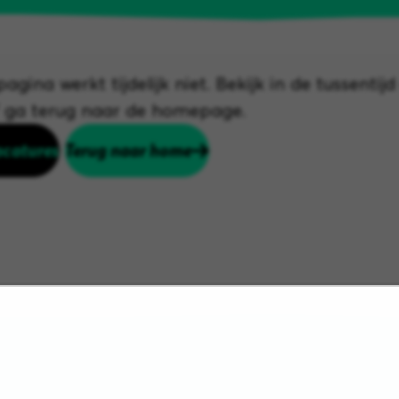
agina werkt tijdelijk niet. Bekijk in de tussentij
f ga terug naar de homepage.
acatures
Terug naar home