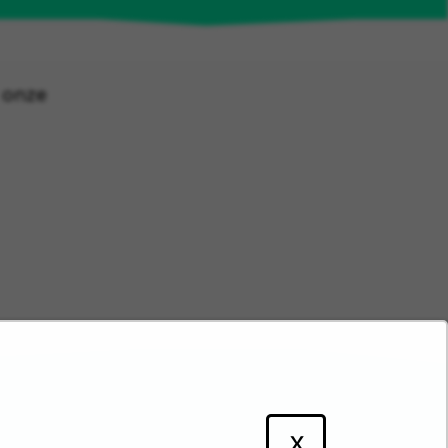
d onze
X