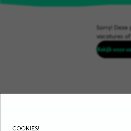
Sorry! Deze p
vacatures o
Bekijk onze v
COOKIES!