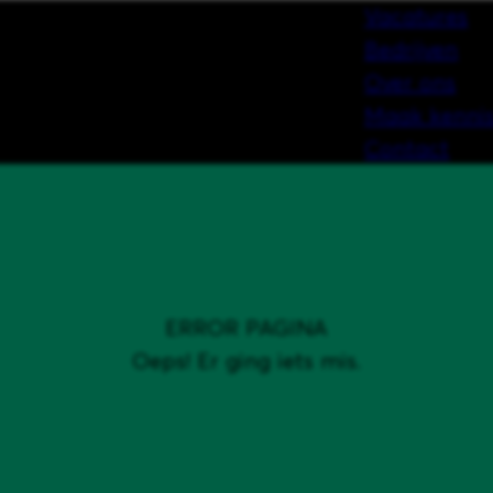
Vacatures
Bedrijven
Over ons
Maak kennis
Contact
ERROR PAGINA
Oeps! Er ging iets mis.