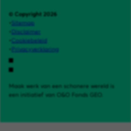
© Copyright 2026
Sitemap
Disclaimer
Cookiebeleid
Privacyverklaring
Maak werk van een schonere wereld is
een initiatief van O&O Fonds GEO.