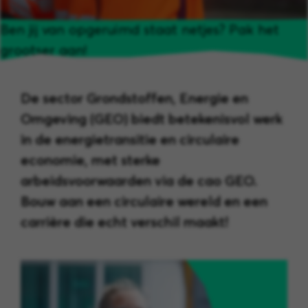
Ben jij van opgeruimd staat netjes? Pak het
grootser aan!
De sector Grondstoffen, Energie en
Omgeving (GEO) biedt betekenisvol werk
in de energietransitie en circulaire
economie, met sterke
arbeidsvoorwaarden via de cao GEO.
Bouw aan een circulaire wereld en een
carrière die echt verschil maakt!