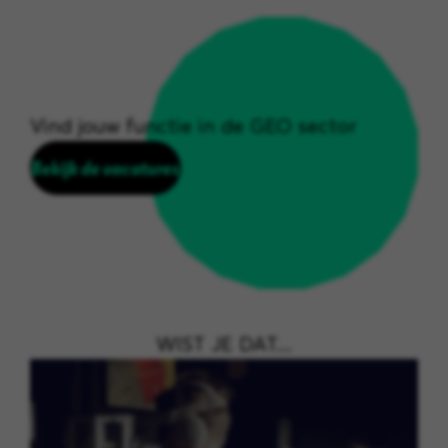
Vind jouw functie in de GEO sector
Bekijk de vacatures
WIST JE DAT....