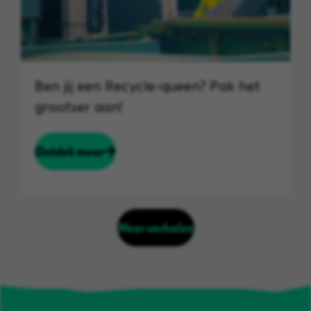
Ben jij een Recycle-queen? Pak het
grootser aan!
Ontdek meer
Meer verhalen