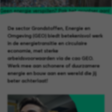
Geen energie verspillen? Pak het grootser aan!
De sector Grondstoffen, Energie en
Omgeving (GEO) biedt betekenisvol werk
in de energietransitie en circulaire
economie, met sterke
arbeidsvoorwaarden via de cao GEO.
Werk mee aan schonere of duurzamere
energie en bouw aan een wereld die jij
beter achterlaat!