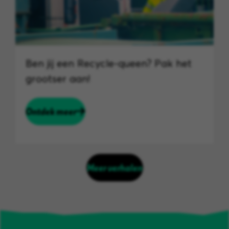
Ben jij een Recycle-queen? Pak het
grootser aan!
Ontdek meer
Meer verhalen