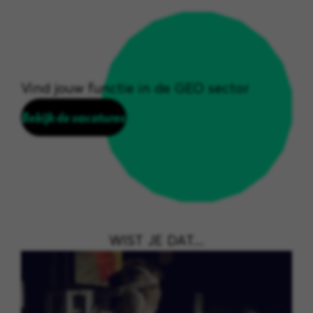
Vind jouw functie in de GEO sector
Bekijk de vacatures
WIST JE DAT....