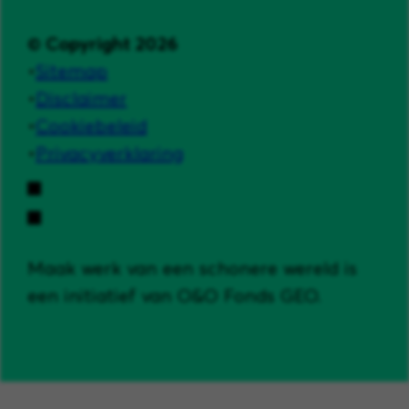
© Copyright 2026
Sitemap
Disclaimer
Cookiebeleid
Privacyverklaring
Maak werk van een schonere wereld is
een initiatief van O&O Fonds GEO.