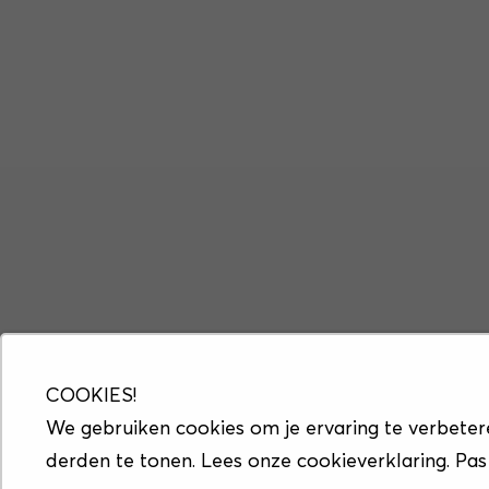
COOKIES!
We gebruiken cookies om je ervaring te verbeter
derden te tonen. Lees onze cookieverklaring. Pas