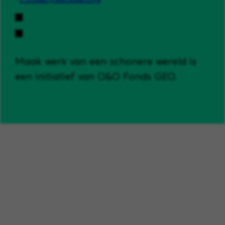
Maak werk van een schonere wereld is
een initiatief van O&O Fonds GEO.