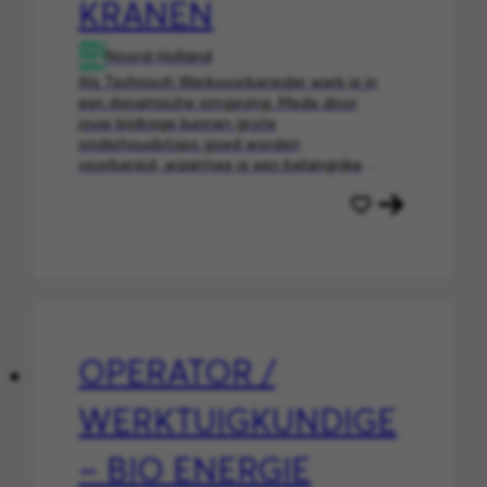
KRANEN
Noord-Holland
Als Technisch Werkvoorbereider werk je in
een dynamische omgeving. Mede door
jouw bijdrage kunnen grote
onderhoudstops goed worden
voorbereid, waarmee je een belangrijke
bijdrage levert aan de operationele
continuïteit van deze
afvalenergiecentrale. Iets voor jou?
OPERATOR /
WERKTUIGKUNDIGE
– BIO ENERGIE