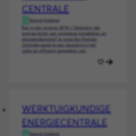
CENTRALE
Noord-Holland
Ben jij een ervaren WTK / Operator die
energie krijgt van complexe installaties en
ploegendiensten? In onze Bio Energie
Centrale speel je een sleutelrol in het
veilig en efficiënt opwekken van
duurzame energie voor de regio
Amsterdam.
WERKTUIGKUNDIGE
ENERGIECENTRALE
Noord-Holland