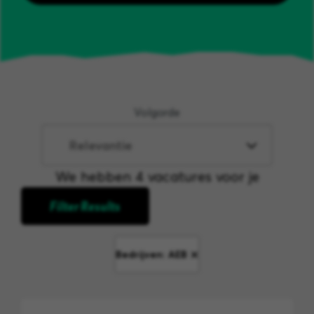
Volgorde
We hebben 4 vacatures voor je
Filter Results
Bedrijven: AEB