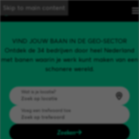
Skip to main content
VIND JOUW BAAN IN DE GEO-SECTOR
Ontdek de 34 bedrijven door heel Nederland
met banen waarin je werk kunt maken van een
schonere wereld.
Wat is je locatie?
Voeg een trefwoord toe
Zoeken