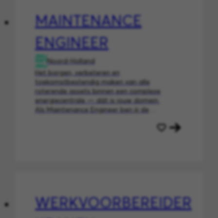
MAINTENANCE
ENGINEER
Noord-Holland
Het borgen, verbeteren en
toekomstbestendig maken van alle
roterende assets binnen een complexe
energiecentrale — dát is jouw domein.
Als Maintenance Engineer ben jij de
vakinhoudelijke autoriteit achter de
betrouwbaarheid van jouw technisch
deelgebied, binnen onze waste-to-
energy centrale.
WERKVOORBEREIDER