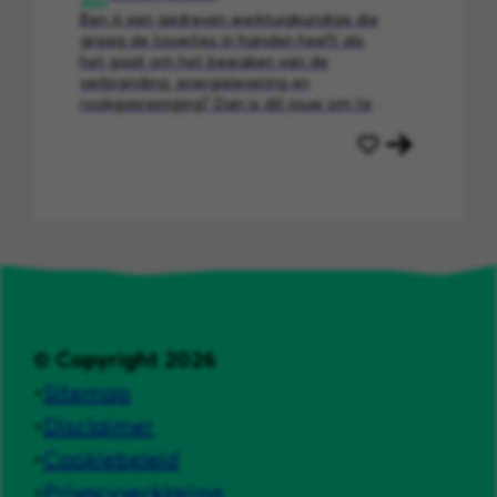
Ben jij een gedreven werktuigkundige die
graag de touwtjes in handen heeft als
het gaat om het bewaken van de
verbranding, energielevering en
rookgasreiniging? Dan is dit jouw om te
starten in een van de meest technisch
geavanceerde omgevingen: de
verbrandings- en energiecentrale van
AEB.
© Copyright 2026
Sitemap
Disclaimer
Cookiebeleid
Privacyverklaring