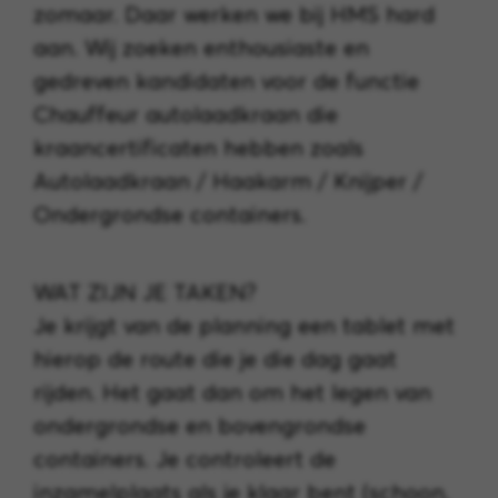
zomaar. Daar werken we bij HMS hard
aan. Wij zoeken enthousiaste en
gedreven kandidaten voor de functie
Chauffeur autolaadkraan die
kraancertificaten hebben zoals
Autolaadkraan / Haakarm / Knijper /
Ondergrondse containers.
WAT ZIJN JE TAKEN?
Je krijgt van de planning een tablet met
hierop de route die je die dag gaat
rijden. Het gaat dan om het legen van
ondergrondse en bovengrondse
containers. Je controleert de
inzamelplaats als je klaar bent (schoon,