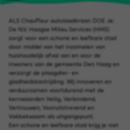
ALS Chauffeur autolaadkraan DOE Je:
De N.V. Haagse Milieu Services (HMS)
zorgt voor een schone en leefbare stad
door middel van het inzamelen van
huishoudelijk afval van en voor de
inwoners van de gemeente Den Haag en
verzorgt de plaagdier- en
gladheidsbestrijding. Wij innoveren en
verduurzamen voortdurend met de
kernwaarden Veilig, Verbindend,
Vertrouwen, Vooruitstrevend en
Vakbekwaam als uitgangspunt.
Een schone en leefbare stad krijg je niet