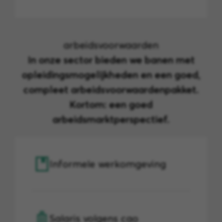
arbeidsvoorwaarden
In onze sector bieden we banen met
opleidingsmogelijkheden en een goed,
compleet arbeidsvoorwaardenpakket.
Kortom: een goed
arbeidsmarktperspectief.
Informele werkomgeving
Salaris volgens cao