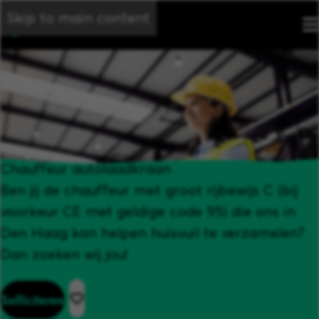
Skip to main content
Chauffeur autolaadkraan
Ben jij de chauffeur met groot rijbewijs C (bij
voorkeur CE met geldige code 95) die ons in
Den Haag kan helpen huisvuil te verzamelen?
Dan zoeken wij jou!
Solliciteren