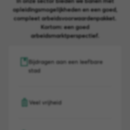
In onze sector bieden we banen met
opleidingsmogelijkheden en een goed,
compleet arbeidsvoorwaardenpakket.
Kortom: een goed
arbeidsmarktperspectief.
Bijdragen aan een leefbare
stad
Veel vrijheid