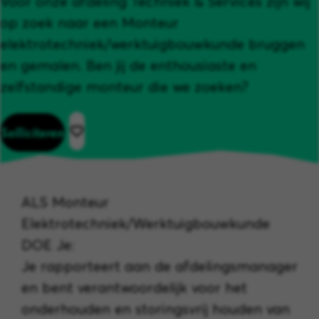
Voor onze afdeling Techniek & Services zijn wij
op zoek naar een Monteur
elektrotechniek/werktuigbouwkunde bruggen
en gemalen. Ben jij de enthousiaste en
zelfstandige monteur die we zoeken?
Solliciteren
ALS Monteur
Elektrotechniek/Werktuigbouwkunde
DOE Je:
Je rapporteert aan de afdelingsmanager
en bent verantwoordelijk voor het
onderhouden en storingsvrij houden van