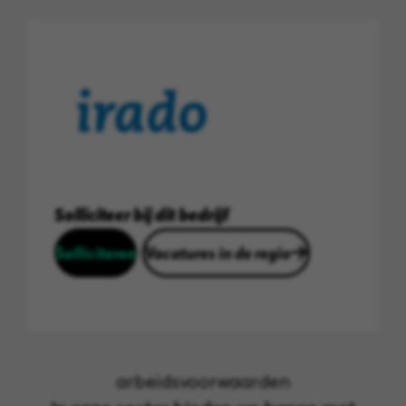
Solliciteer bij dit bedrijf
Solliciteren
Vacatures in de regio
arbeidsvoorwaarden