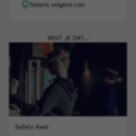
Salaris volgens cao
WIST JE DAT....
Safety Keet