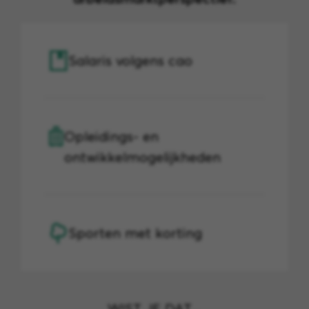
Salaris volgens cao
Opleidings- en
ontwikkelmogelijkheden
Sporten met korting
WIST JE DAT....