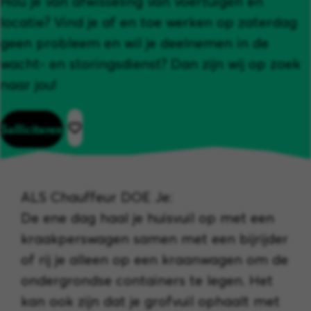
Hou je van afwisseling van voertuigen en
locatie? Vind je af en toe werken op zaterdag
geen probleem en wil je deelnemen in de
wacht- en storingsdienst? Dan zijn wij op zoek
naar jou!
Solliciteren
ALS Chauffeur DOE Je:
De ene dag haal je huisvuil op met een
kraakperswagen samen met een bijrijder
of rij je alleen op een kraanwagen om de
ondergrondse containers te legen. Het
kan ook zijn dat je grofvuil ophaalt met