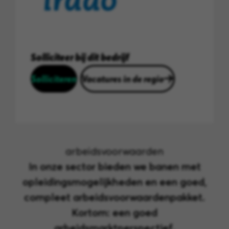
Solliciteer bij dit bedrijf
Solliciteren
Vacatures in de regio
arbeidsvoorwaarden
In onze sector bieden we banen met
opleidingsmogelijkheden en een goed,
compleet arbeidsvoorwaardenpakket.
Kortom: een goed
arbeidsmarktperspectief.