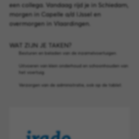
een collega. Vandaag rijd je in Schiedam,
morgen in Capelle a/d IJssel en
overmorgen in Vlaardingen.
WAT ZIJN JE TAKEN?
Besturen en beladen van de inzamelvoertuigen.
Uitvoeren van klein onderhoud en schoonhouden van
het voertuig.
Verzorgen van de administratie, ook op de tablet.