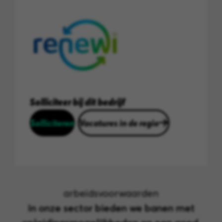
Solliciteer bij dit bedrijf
Solliciteren
Vacatures in de regio
arbeidsvoorwaarden
In onze sector bieden we banen met