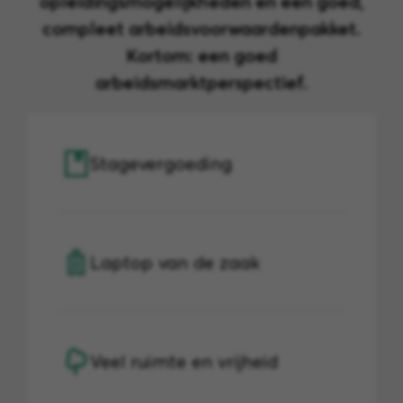
opleidingsmogelijkheden en een goed,
compleet arbeidsvoorwaardenpakket.
Kortom: een goed
arbeidsmarktperspectief.
Stagevergoeding
Laptop van de zaak
Veel ruimte en vrijheid