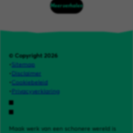
Meer verhalen
© Copyright 2026
Sitemap
Disclaimer
Cookiebeleid
Privacyverklaring
Maak werk van een schonere wereld is