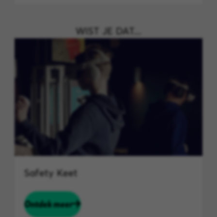
WIST JE DAT....
Safety Keet
Ontdek meer