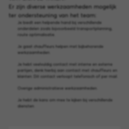
Er zijn diverse werkzaamheden mogelijk
ter ondersteuning van het team:
Je biedt een helpende hand bij verschillende
onderdelen zoals bijvoorbeeld transportplanning,
route optimalisatie.
Je gaat chauffeurs helpen met bijbehorende
werkzaamheden.
Je hebt veelvuldig contact met interne en externe
partijen, denk hierbij aan contact met chauffeurs en
klanten. Dit contact verloopt telefonisch of per mail.
Overige administratieve werkzaamheden.
Je hebt de kans om mee te kijken bij verschillende
diensten.