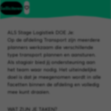
Solliciteren
ALS Stage Logistiek DOE Je:
Op de afdeling Transport zijn meerdere
planners werkzaam die verschillende
type transport plannen en aansturen.
Als stagiair bied jij ondersteuning aan
het team waar nodig. Het uiteindelijke
doel is dat je meegenomen wordt in alle
facetten binnen de afdeling en volledig
mee kunt draaien.
WAT ZIJN JE TAKEN?