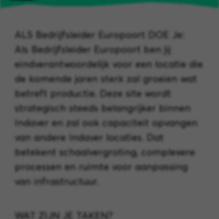
ALS Bedrijfsleider Europoort DOE Je:
Als Bedrijfsleider Europoort ben jij
eindverantwoordelijk voor een locatie die
de komende jaren sterk zal groeien wat
betreft productie. Deze site wordt
strategisch steeds belangrijker binnen
Indaver en zal ook capaciteit opvangen
van andere Indaver locaties. Dat
betekent schaalvergroting, complexere
processen en ruimte voor aanpassing
van infrastructuur.
WAT ZIJN JE TAKEN?