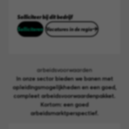
Solliciteer bij dit bedrijf
Solliciteren
Vacatures in de regio
arbeidsvoorwaarden
In onze sector bieden we banen met
opleidingsmogelijkheden en een goed,
compleet arbeidsvoorwaardenpakket.
Kortom: een goed
arbeidsmarktperspectief.