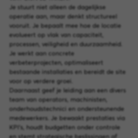
Je stuurt niet alleen de dagelijkse
operatie aan, maar denkt structureel
vooruit. Je bepaalt mee hoe de locatie
evolueert op vlak van capaciteit,
processen, veiligheid en duurzaamheid.
Je werkt aan concrete
verbeterprojecten, optimaliseert
bestaande installaties en bereidt de site
voor op verdere groei.
Daarnaast geef je leiding aan een divers
team van operators, machinisten,
onderhoudstechnici en ondersteunende
medewerkers. Je bewaakt prestaties via
KPI’s, houdt budgetten onder controle
en stemt strategische beslissingen af