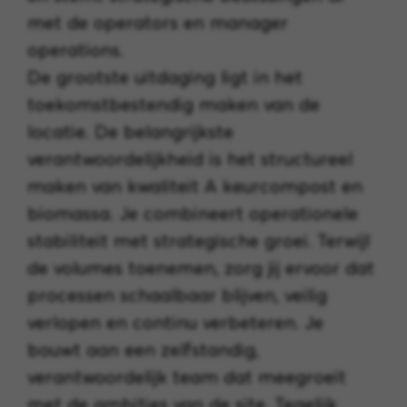
met de operators en manager
operations.
De grootste uitdaging ligt in het
toekomstbestendig maken van de
locatie. De belangrijkste
verantwoordelijkheid is het structureel
maken van kwaliteit A keurcompost en
biomassa. Je combineert operationele
stabiliteit met strategische groei. Terwijl
de volumes toenemen, zorg jij ervoor dat
processen schaalbaar blijven, veilig
verlopen en continu verbeteren. Je
bouwt aan een zelfstandig,
verantwoordelijk team dat meegroeit
met de ambities van de site. Tegelijk