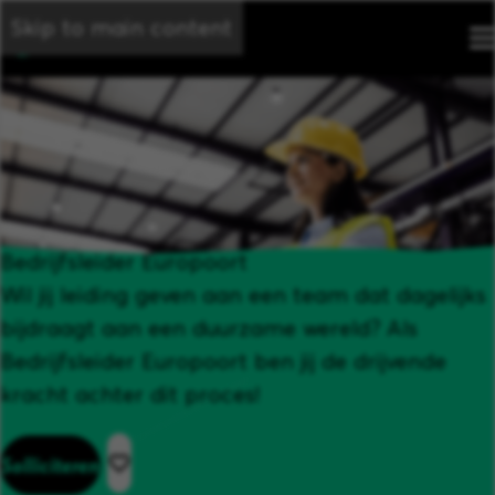
Skip to main content
Bedrijfsleider Europoort
Wil jij leiding geven aan een team dat dagelijks
bijdraagt aan een duurzame wereld? Als
Bedrijfsleider Europoort ben jij de drijvende
kracht achter dit proces!
Solliciteren