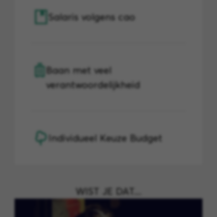
Salaris volgens cao
Baan met veel
verantwoordelijkheid
Individueel Keuze Budget
WIST JE DAT....