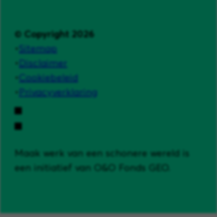
© Copyright 2026
Sitemap
Disclaimer
Cookiebeleid
Privacyverklaring
Maak werk van een schonere wereld is
een initiatief van O&O Fonds GEO.