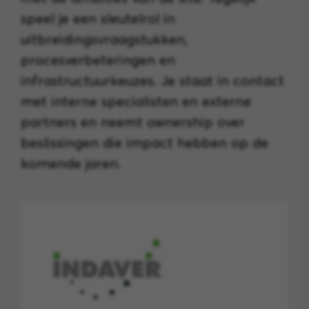
speel je een sleutelrol in
uitbreidingsvraagstukken,
procesverbeteringen en
infrastructuurkeuzes. Je staat in contact
met interne specialisten en externe
partners en neemt ownership over
beslissingen die impact hebben op de
komende jaren.