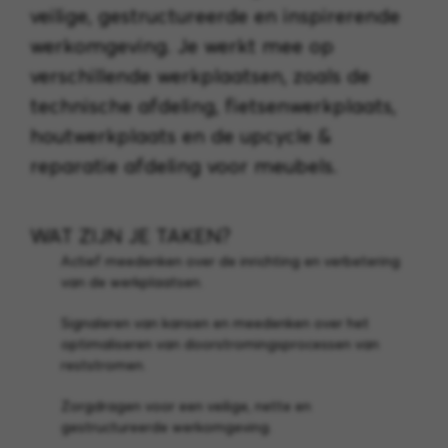
veilige, gestructureerde en inspirerende
werkomgeving. Je werkt mee op
verschillende werkplaatsen, zoals de
technische afdeling, fietsenwerkplaats,
houtwerkplaats en de upcycle &
reparatie afdeling voor meubels.
WAT ZIJN JE TAKEN?
Actief meedenken over de inrichting en verbetering
van de werkplaatsen.
Signaleren van kansen en meedenken over het
optimaliseren van doorstromingsprocessen van
reststromen.
Zorgdragen voor een veilige, nette en
gestructureerde werkomgeving.