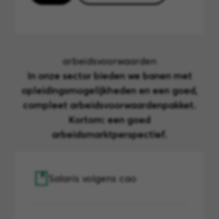
arbeidsvoorwaarden
In onze sector bieden we banen met
opleidingsmogelijkheden en een goed,
compleet arbeidsvoorwaardenpakket.
Kortom: een goed
arbeidsmarktperspectief.
Salaris volgens cao