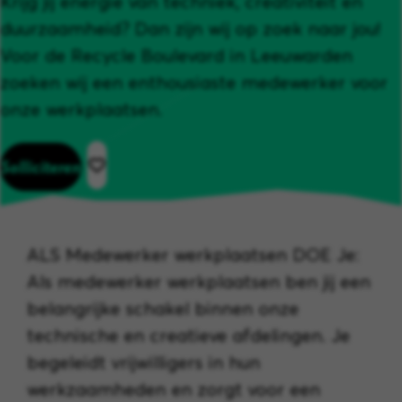
Krijg jij energie van techniek, creativiteit en
duurzaamheid? Dan zijn wij op zoek naar jou!
Voor de Recycle Boulevard in Leeuwarden
zoeken wij een enthousiaste medewerker voor
onze werkplaatsen.
Solliciteren
ALS Medewerker werkplaatsen DOE Je:
Als medewerker werkplaatsen ben jij een
belangrijke schakel binnen onze
technische en creatieve afdelingen. Je
begeleidt vrijwilligers in hun
werkzaamheden en zorgt voor een