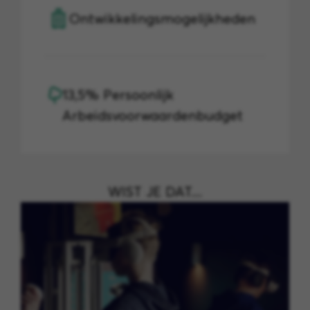
Ontwikkelingsmogelijkheden
13,5% Persoonlijk
Arbeidsvoorwaardenbudget
WIST JE DAT....