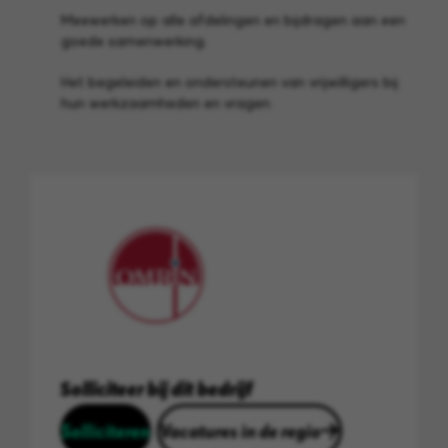
Meewerken op alle afdelingen en bijdragen aan een
goede samenwerking.
Het begeleiden en ondersteunen van vrijwilligers bij
hun werkzaamheden en vragen.
Solliciteer bij dit bedrijf
Solliciteren
Vacatures in de regio