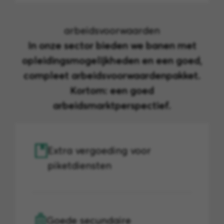
arbeidsvoorwaarden
In onze sector bieden we banen met
opleidingsmogelijkheden en een goed,
compleet arbeidsvoorwaardenpakket.
Kortom: een goed
arbeidsmarktperspectief.
Extra vergoeding voor
piketdiensten
Goede secundaire