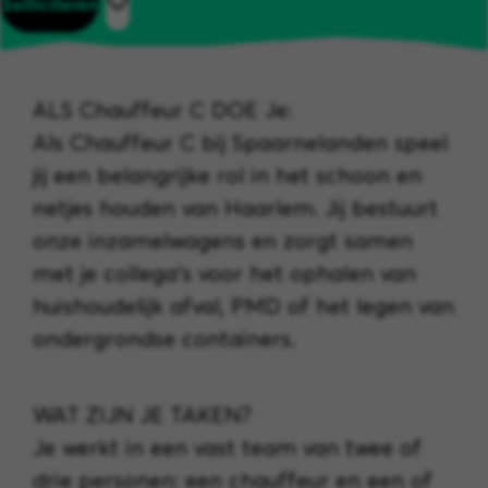
Solliciteren
ALS Chauffeur C DOE Je:
Als Chauffeur C bij Spaarnelanden speel
jij een belangrijke rol in het schoon en
netjes houden van Haarlem. Jij bestuurt
onze inzamelwagens en zorgt samen
met je collega’s voor het ophalen van
huishoudelijk afval, PMD of het legen van
ondergrondse containers.
WAT ZIJN JE TAKEN?
Je werkt in een vast team van twee of
drie personen: een chauffeur en een of