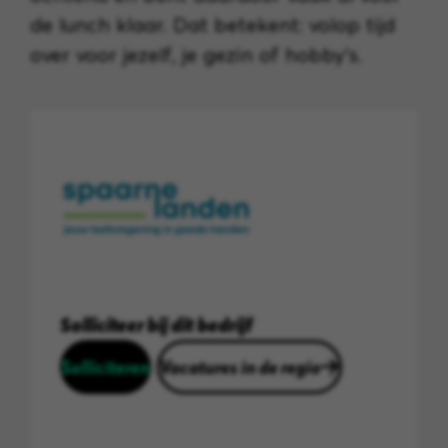
de lunch klaar. Dat betekent: volop tijd
over voor jezelf, je gezin of hobby’s.
Solliciteer bij dit bedrijf
Solliciteren
Vacatures in de regio