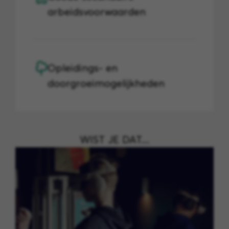
arbeidsvoorwaarden
Opleidings- en
doorgroeimogelijkheden
WIST JE DAT....