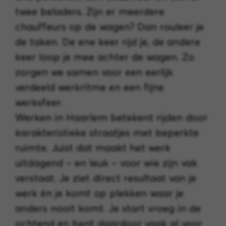
twee beladers. Zijn er meerdere
chauffeurs op de wagen? Dan rouleer je
de taken. De ene keer rijd je, de andere
keer loop je mee achter de wagen. Zo
zorgen we samen voor een eerlijk
verdeeld werkritme en een fijne
werksfeer.
Werken in Haarlem betekent rijden door
karakteristieke straatjes met beperkte
ruimte. Juist dat maakt het werk
uitdagend – en leuk – voor wie zijn vak
verstaat. Je ziet direct resultaat van je
werk én je komt op plekken waar je
anders nooit komt. Je start vroeg in de
ochtend en bent daardoor vaak al voor