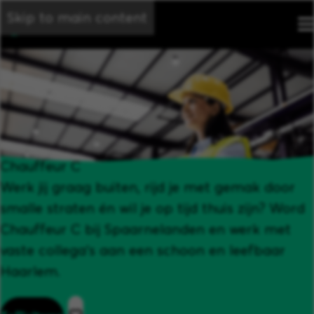
Skip to main content
Chauffeur C
Werk jij graag buiten, rijd je met gemak door
smalle straten én wil je op tijd thuis zijn? Word
Chauffeur C bij Spaarnelanden en werk met
vaste collega’s aan een schoon en leefbaar
Haarlem.