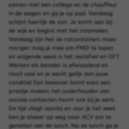
samen met een collega en de chauffeur
in de wagen en ga je op pad. Vandaag
schijnt heerlijk de zon. Je komt aan bij
de wijk en begint met het inzamelen.
Vandaag zijn het de rolcontainers maar
morgen mag je mee om PMD te lopen
en volgende week is het restafval en GFT.
Werken als belader is afwisselend en
nooit saai en je werkt gelijk aan jouw
conditie! Een bewoner komt even een
praatje maken; het onderhouden van
sociale contacten hoort ook bij je werk.
De tijd vliegt voorbij en voor je het weet
ben je alweer op weg naar ACV om te
genieten van de lunch. Na de lunch ga je