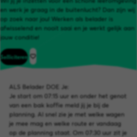
Wil jij je inzetten voor een schone leefomgeving
en werk je graag in de buitenlucht? Dan zijn wij
op zoek naar jou! Werken als belader is
afwisselend en nooit saai en je werkt gelijk aan
jouw conditie!
Solliciteren
ALS Belader DOE Je:
Je start om 07:15 uur en onder het genot
van een bak koffie meld jij je bij de
planning. Al snel zie je met welke wagen
je mee mag en welke route er vandaag
op de planning staat. Om 07:30 uur zit je