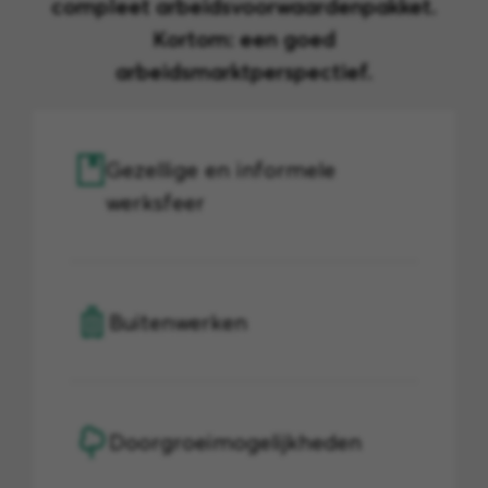
compleet arbeidsvoorwaardenpakket.
Kortom: een goed
arbeidsmarktperspectief.
Gezellige en informele
werksfeer
Buitenwerken
Doorgroeimogelijkheden