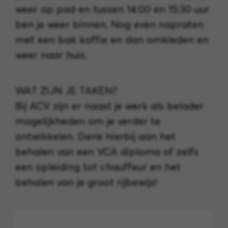
weer op pad en tussen 14:00 en 15:30 uur
ben je weer binnen. Nog even napraten
met een bak koffie en dan omkleden en
weer naar huis.
WAT ZIJN JE TAKEN?
Bij ACV zijn er naast je werk als belader
mogelijkheden om je verder te
ontwikkelen. Denk hierbij aan het
behalen van een VCA diploma of zelfs
een opleiding tot chauffeur en het
behalen van je groot rijbewijs!