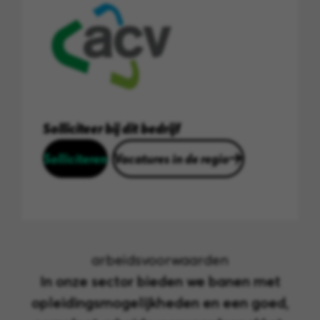
Solliciteer bij dit bedrijf
Solliciteren
Vacatures in de regio
arbeidsvoorwaarden
In onze sector bieden we banen met
opleidingsmogelijkheden en een goed,