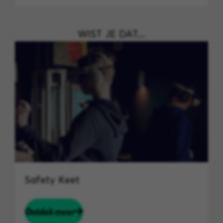
WIST JE DAT....
Safety Keet
Ontdek meer