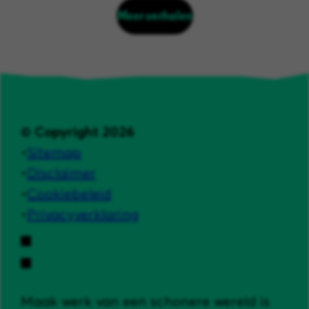
Meer verhalen
© Copyright 2026
Sitemap
Disclaimer
Cookiebeleid
Privacyverklaring
Maak werk van een schonere wereld is