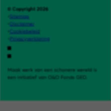
© Copyright 2026
Sitemap
Disclaimer
Cookiebeleid
Privacyverklaring
Maak werk van een schonere wereld is
een initiatief van O&O Fonds GEO.