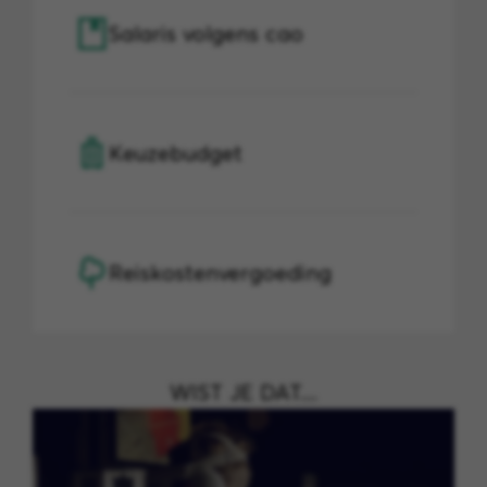
Salaris volgens cao
Keuzebudget
Reiskostenvergoeding
WIST JE DAT....