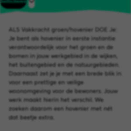
Solliciteren
ALS Vakkracht groen/hovenier DOE Je:
Je bent als hovenier in eerste instantie
verantwoordelijk voor het groen en de
bomen in jouw werkgebied in de wijken,
het buitengebied en de natuurgebieden.
Daarnaast zet je je met een brede blik in
voor een prettige en veilige
woonomgeving voor de bewoners. Jouw
werk maakt hierin het verschil. We
zoeken daarom een hovenier met nét
dat beetje extra.