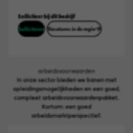
Solliciteer bij dit bedrijf
Solliciteren
Vacatures in de regio
arbeidsvoorwaarden
In onze sector bieden we banen met
opleidingsmogelijkheden en een goed,
compleet arbeidsvoorwaardenpakket.
Kortom: een goed
arbeidsmarktperspectief.