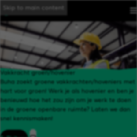
Skip to main content
Vakkracht groen/hovenier
Buha zoekt groene vakkrachten/hoveniers met
hart voor groen! Werk je als hovenier en ben je
benieuwd hoe het zou zijn om je werk te doen
in de groene openbare ruimte? Laten we dan
snel kennismaken!