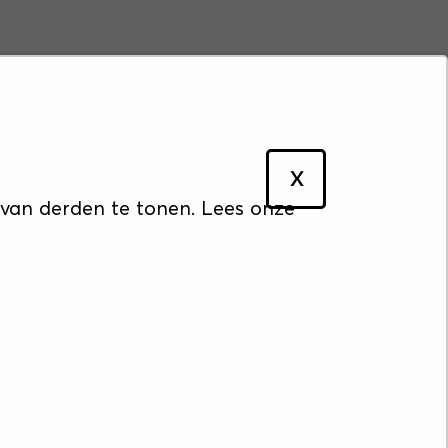
X
cyverklaring
 van derden te tonen. Lees onze
&O Fonds GEO.