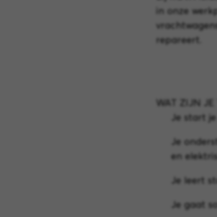
in onze werkp
vrachtwagens
repareert.
WAT ZIJN JE
Je start 
Je onders
en elektri
Je leert 
Je gaat s