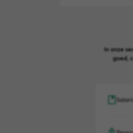
In onze s
goed, 
Salar
Perso