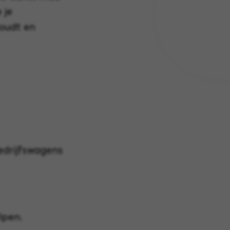
 je
oudt en
edrijfswagens
lpen.