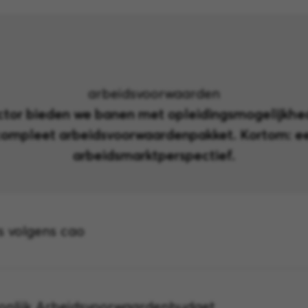
arbeidsvoorwaarden
ector bieden we banen met opleidingsmogelijkhe
compleet arbeidsvoorwaardenpakket. Kortom: e
arbeidsmarktperspectief.
is volgens cao
onlijk Arbeidsvoorwaardenbudget