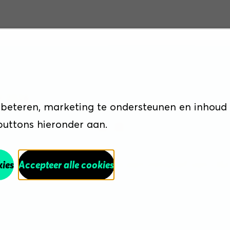
Sitemap
Disclaimer
Cookiebeleid
Priva
t 2026
rbeteren, marketing te ondersteunen en inhoud
 buttons hieronder aan.
n een schonere wereld is een initiatief van O
kies
Accepteer alle cookies