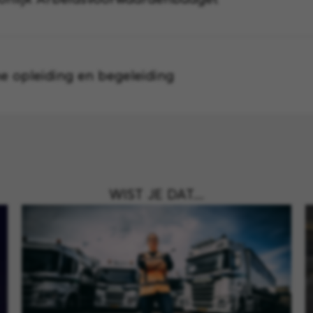
ne opleiding en begeleiding
WIST JE DAT....