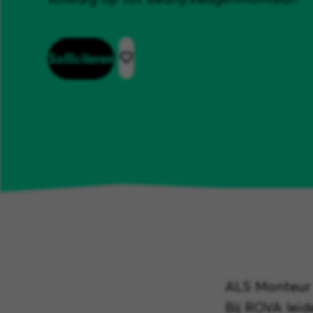
Solliciteren
ALS Monteur
Bij ROVA leid