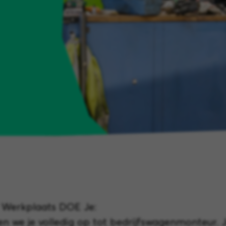
 Werkplaats DOE Je:
en we je volledig op tot bedrijfswagenmonteur.