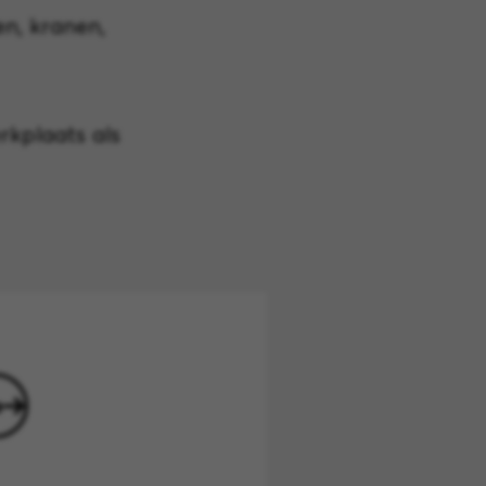
en, kranen,
rkplaats als
o