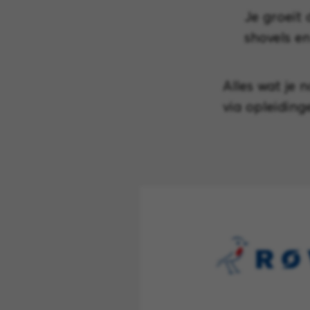
Je groeit
shovels e
Alles wat je 
via opleiding