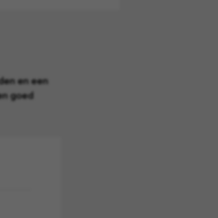
den en een
en goed