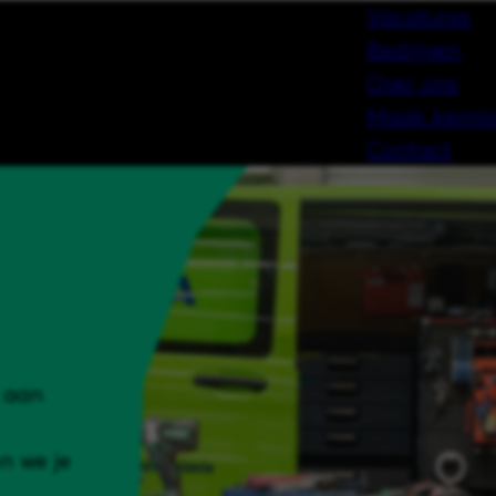
Vacatures
Bedrijven
Over ons
Maak kennis
Contact
g aan
n we je