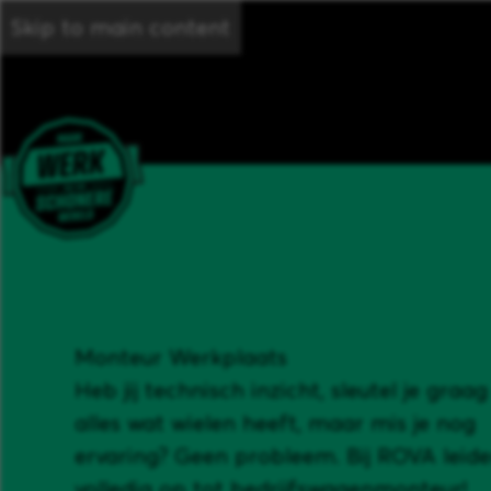
Skip to main content
Monteur Werkplaats
Heb jij technisch inzicht, sleutel je graa
alles wat wielen heeft, maar mis je nog
ervaring? Geen probleem. Bij ROVA leide
volledig op tot bedrijfswagenmonteur!