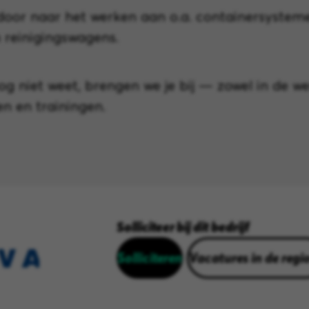
 door naar het werken aan o.a. containersystem
n reinigingswagens.
nog niet weet, brengen we je bij — zowel in de we
en en trainingen.
Solliciteer bij dit bedrijf
Solliciteren
Vacatures in de regi