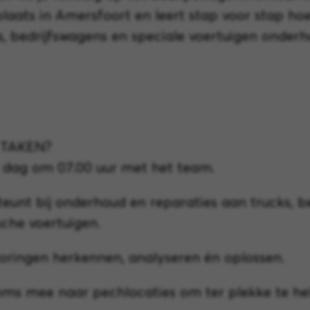
laats in Amersfoort en leert stap voor stap hoe
, bedrijfswagens en speciale voertuigen onderh
 TAKEN?
je dag om 07.00 uur met het team.
teunt bij onderhoud en reparaties aan trucks, b
sche voertuigen.
storingen herkennen, analyseren én oplossen.
oms mee naar pechlocaties om ter plekke te he